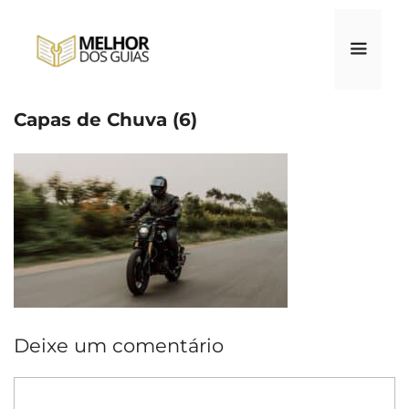
Pular
para
o
conteúdo
Capas de Chuva (6)
Menu
Deixe um comentário
Comentário