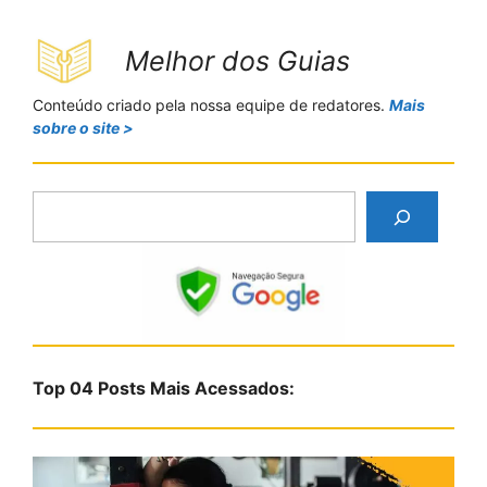
Melhor dos Guias
Conteúdo criado pela nossa equipe de redatores.
Mais
sobre o site >
P
e
s
q
u
i
s
Top 04 Posts Mais Acessados:
a
r