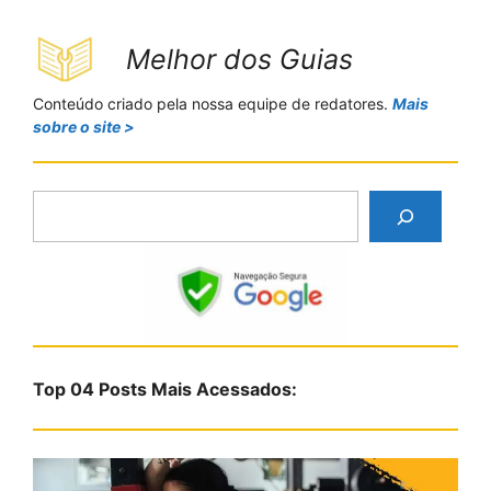
Melhor dos Guias
Conteúdo criado pela nossa equipe de redatores.
Mais
sobre o site >
P
e
s
q
u
i
s
Top 04 Posts Mais Acessados:
a
r