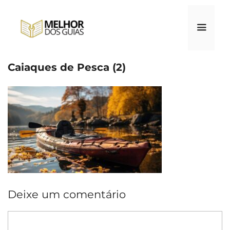
Pular
para
o
conteúdo
Caiaques de Pesca (2)
Menu
Deixe um comentário
Comentário