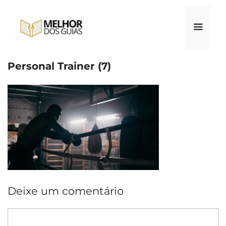
Pular
para
o
conteúdo
Personal Trainer (7)
Menu
Deixe um comentário
Comentário