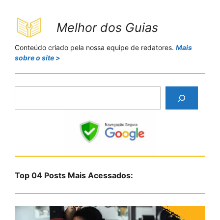
Melhor dos Guias
Conteúdo criado pela nossa equipe de redatores.
Mais
sobre o site >
P
e
s
q
u
i
s
Top 04 Posts Mais Acessados:
a
r