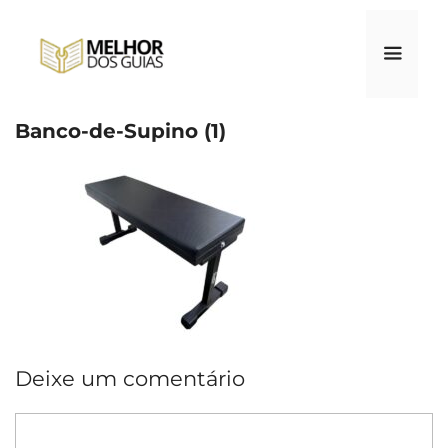
Pular
para
o
conteúdo
Banco-de-Supino (1)
Menu
Deixe um comentário
Comentário