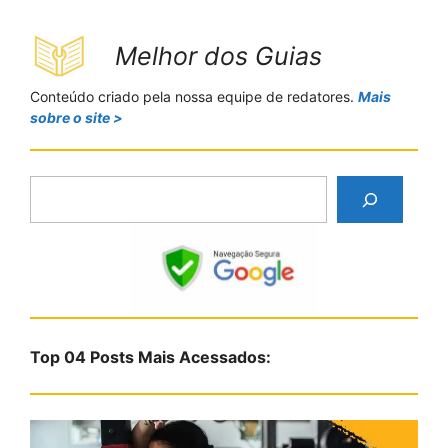
Melhor dos Guias
Conteúdo criado pela nossa equipe de redatores.
Mais
sobre o site >
P
e
s
q
u
i
s
Top 04 Posts Mais Acessados:
a
r