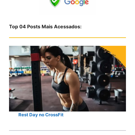
u
i
s
Top 04 Posts Mais Acessados:
a
r
Rest Day no CrossFit