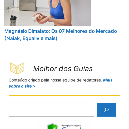
Magnésio Dimalato: Os 07 Melhores do Mercado
(Naiak, Equaliv e mais)
Melhor dos Guias
Conteúdo criado pela nossa equipe de redatores.
Mais
sobre o site >
P
e
s
q