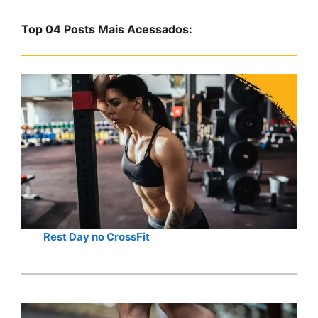
s
Top 04 Posts Mais Acessados:
a
r
Rest Day no CrossFit