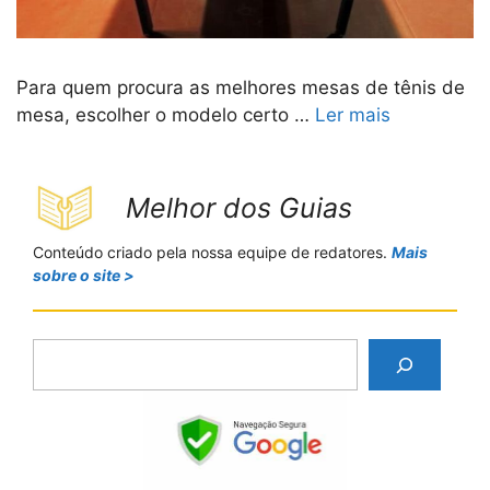
Para quem procura as melhores mesas de tênis de
mesa, escolher o modelo certo …
Ler mais
Melhor dos Guias
Conteúdo criado pela nossa equipe de redatores.
Mais
sobre o site >
P
e
s
q
u
i