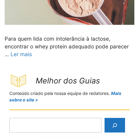
Para quem lida com intolerância à lactose,
encontrar o whey protein adequado pode parecer
…
Ler mais
Melhor dos Guias
Conteúdo criado pela nossa equipe de redatores.
Mais
sobre o site >
P
e
s