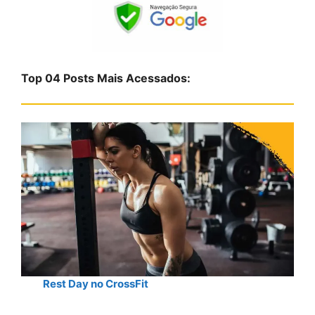
q
u
i
s
Top 04 Posts Mais Acessados:
a
r
Rest Day no CrossFit