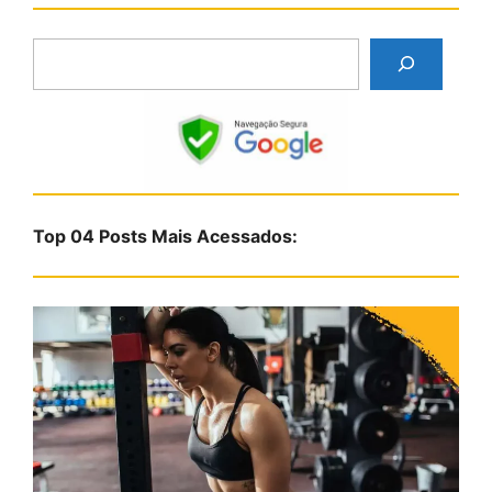
P
e
s
q
u
i
s
Top 04 Posts Mais Acessados:
a
r