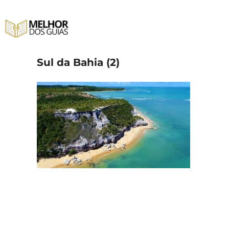
Pular
para
o
conteúdo
Sul da Bahia (2)