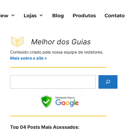
iew
Lojas
Blog
Produtos
Contato
Melhor dos Guias
Conteúdo criado pela nossa equipe de redatores.
Mais sobre o site >
P
e
s
q
u
i
s
Top 04 Posts Mais Acessados:
a