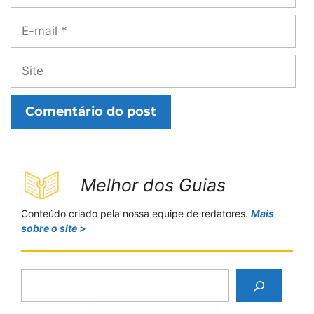
E-
mail
Site
Melhor dos Guias
Conteúdo criado pela nossa equipe de redatores.
Mais
sobre o site >
P
e
s