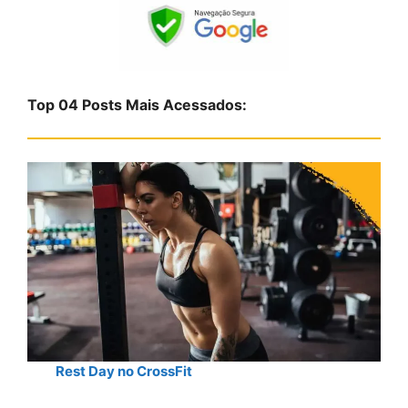
q
u
i
s
Top 04 Posts Mais Acessados:
a
r
Rest Day no CrossFit