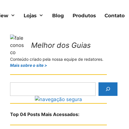
iew
Lojas
Blog
Produtos
Contato
Melhor dos Guias
Conteúdo criado pela nossa equipe de redatores.
Mais sobre o site >
P
e
s
q
u
Top 04 Posts Mais Acessados:
i
s