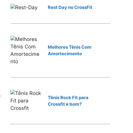
a
Rest Day no CrossFit
r
Melhores Tênis Com
Amortecimento
m
Tênis Rock Fit para
Crossfit é bom?