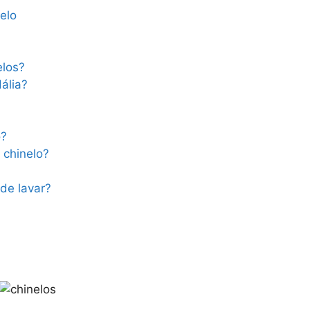
elo
elos?
ália?
o?
 chinelo?
 de lavar?