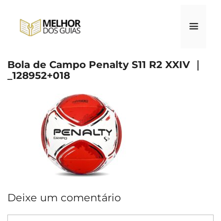
Pular
para
o
conteúdo
Bola de Campo Penalty S11 R2 XXIV ｜
Menu
_128952+018
Deixe um comentário
Comentário