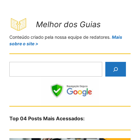
Melhor dos Guias
Conteúdo criado pela nossa equipe de redatores.
Mais
sobre o site >
P
e
s
q
u
i
s
Top 04 Posts Mais Acessados:
a
r