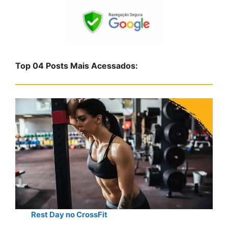
s
q
u
i
s
Top 04 Posts Mais Acessados:
a
r
Rest Day no CrossFit