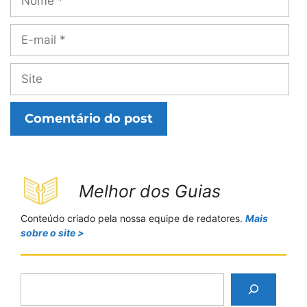
E-
mail
Site
Melhor dos Guias
Conteúdo criado pela nossa equipe de redatores.
Mais
sobre o site >
P
e