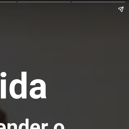
ida
ender o