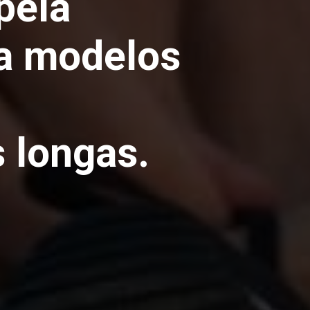
pela
ra modelos
 longas.