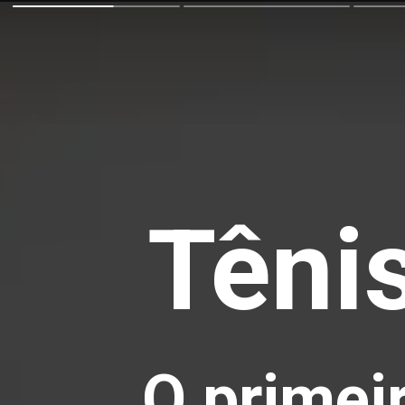
Tênis
O primei