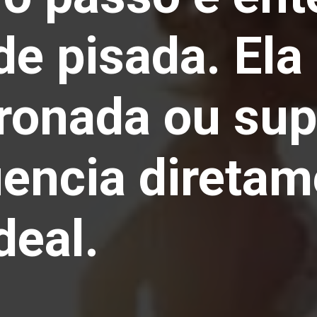
de pisada. Ela
pronada ou sup
luencia direta
deal.