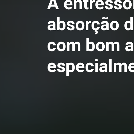
A entresso
absorção d
com bom a
especialme