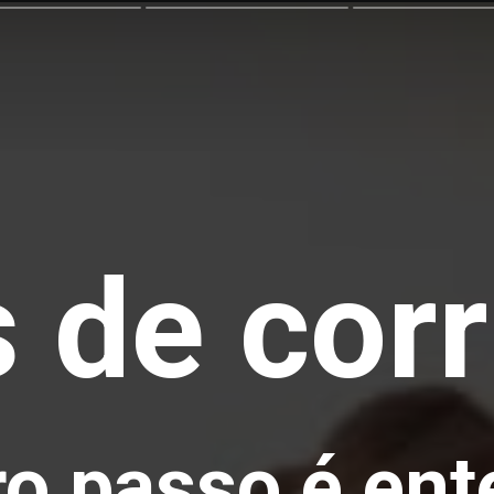
 de corr
ro passo é ent