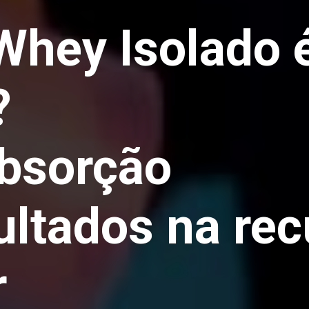
Whey Isolado é
?
bsorção
ultados na re
r