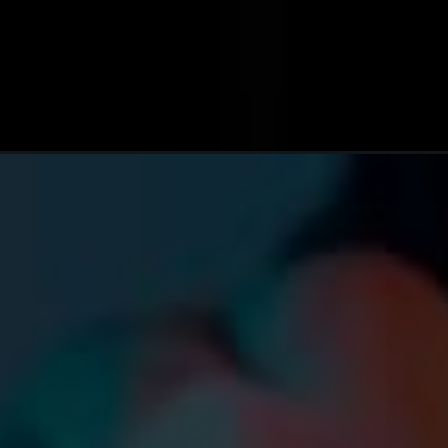
Opening
https://melhordosguias.com.br/whey-protein-conce