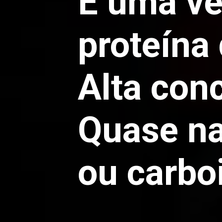
É uma ve
proteína 
Alta con
Quase na
ou carboi