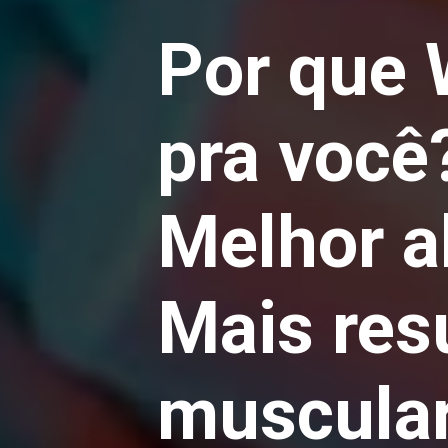
Por que 
pra você
Melhor a
Mais res
muscula