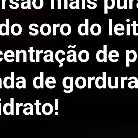
rsão mais pur
do soro do lei
centração de p
da de gordura
drato!