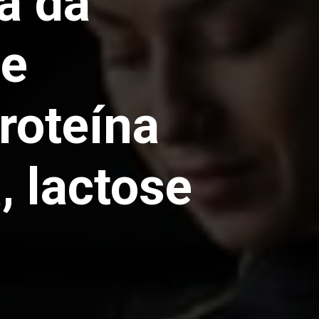
a da
te
roteína
, lactose