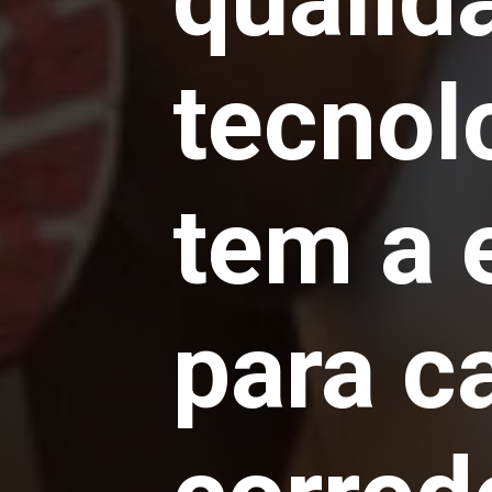
tecnol
tem a 
para c