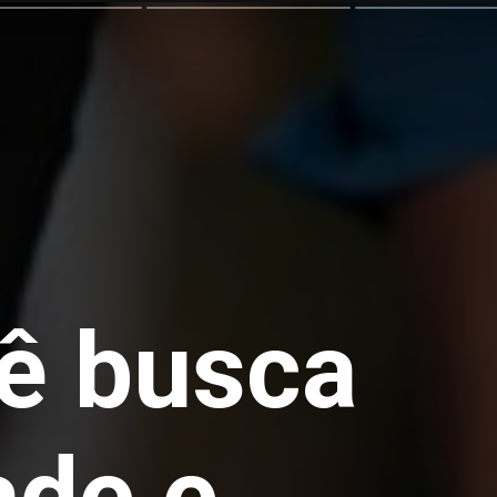
ê busca
ade e