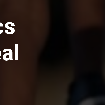
cs
al