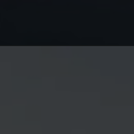
Opening
https://melhordosguias.com.br/tenis-asics/