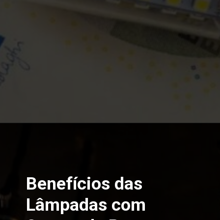
Opening
https://melhordosguias.com.br/lampada-com-sensor-de-presenca/
Benefícios das
Lâmpadas com