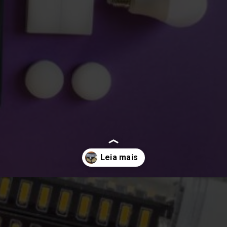
Opening
https://melhordosguias.com.br/lampada-com-sensor-de-presenca/