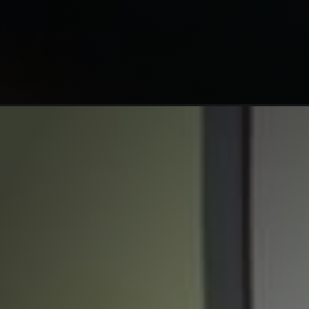
Opening
https://melhordosguias.com.br/melhores-esteiras-re