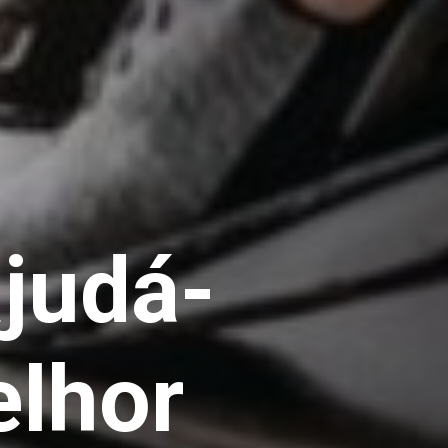
ajudá-
elhor