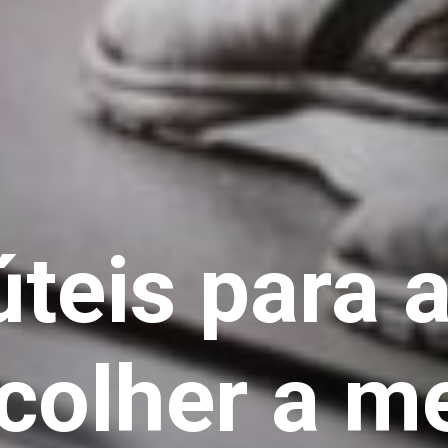
úteis para 
scolher a m