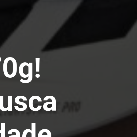
70g!
busca
idade