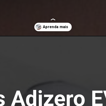
-sl/
s Adizero 