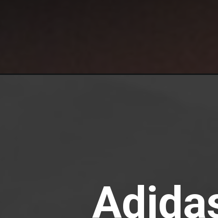
Opening
https://melhordosguias.com.br/tenis-adizero-evo
Adida