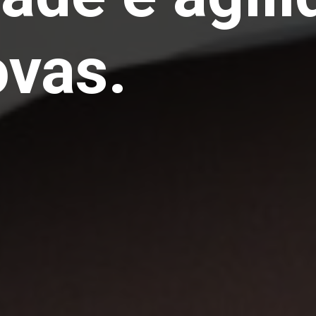
ovas.