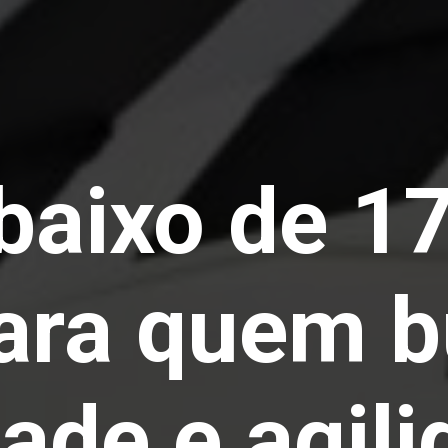
baixo de 1
para quem 
ade e agil