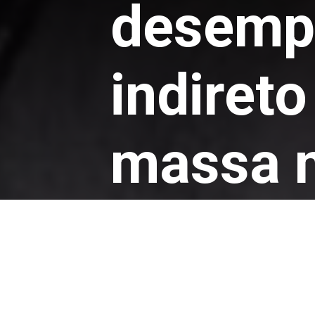
desemp
indiret
massa m