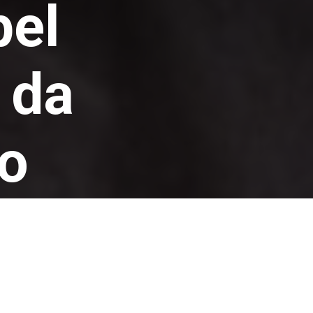
el
 da
o