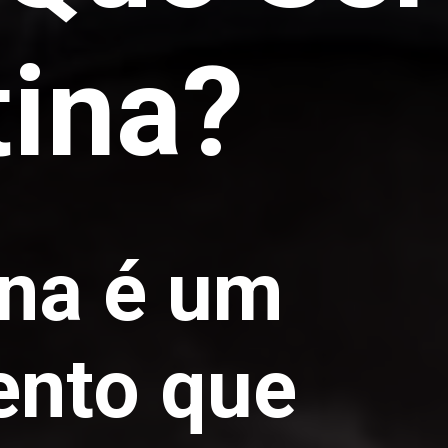
tina?
ina é um
ento que