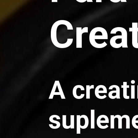
Crea
A creat
suplem