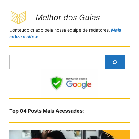
Melhor dos Guias
Conteúdo criado pela nossa equipe de redatores.
Mais
sobre o site >
P
e
s
q
u
i
s
Top 04 Posts Mais Acessados:
a
r